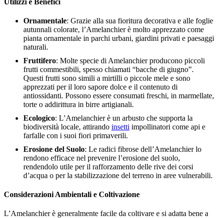
Utilizzi e Benefici
Ornamentale
: Grazie alla sua fioritura decorativa e alle foglie
autunnali colorate, l’Amelanchier è molto apprezzato come
pianta ornamentale in parchi urbani, giardini privati e paesaggi
naturali.
Fruttifero
: Molte specie di Amelanchier producono piccoli
frutti commestibili, spesso chiamati “bacche di giugno”.
Questi frutti sono simili a mirtilli o piccole mele e sono
apprezzati per il loro sapore dolce e il contenuto di
antiossidanti. Possono essere consumati freschi, in marmellate,
torte o addirittura in birre artigianali.
Ecologico
: L’Amelanchier è un arbusto che supporta la
biodiversità locale, attirando
insetti
impollinatori come api e
farfalle con i suoi fiori primaverili.
Erosione del Suolo
: Le radici fibrose dell’Amelanchier lo
rendono efficace nel prevenire l’erosione del suolo,
rendendolo utile per il rafforzamento delle rive dei corsi
d’acqua o per la stabilizzazione del terreno in aree vulnerabili.
Considerazioni Ambientali e Coltivazione
L’Amelanchier è generalmente facile da coltivare e si adatta bene a