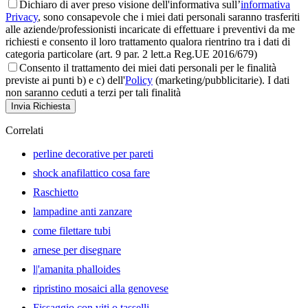
Dichiaro di aver preso visione dell'informativa sull’
informativa
Privacy
, sono consapevole che i miei dati personali saranno trasferiti
alle aziende/professionisti incaricate di effettuare i preventivi da me
richiesti e consento il loro trattamento qualora rientrino tra i dati di
categoria particolare (art. 9 par. 2 lett.a Reg.UE 2016/679)
Consento il trattamento dei miei dati personali per le finalità
previste ai punti b) e c) dell'
Policy
(marketing/pubblicitarie). I dati
non saranno ceduti a terzi per tali finalità
Invia Richiesta
Correlati
perline decorative per pareti
shock anafilattico cosa fare
Raschietto
lampadine anti zanzare
come filettare tubi
arnese per disegnare
l|'amanita phalloides
ripristino mosaici alla genovese
Fissaggio con viti o tasselli