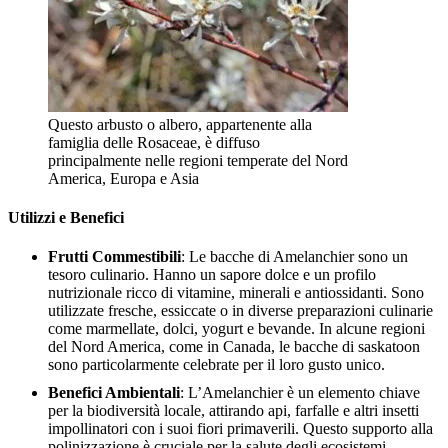
Questo arbusto o albero, appartenente alla
famiglia delle Rosaceae, è diffuso
principalmente nelle regioni temperate del Nord
America, Europa e Asia
Utilizzi e Benefici
Frutti Commestibili
: Le bacche di Amelanchier sono un
tesoro culinario. Hanno un sapore dolce e un profilo
nutrizionale ricco di vitamine, minerali e antiossidanti. Sono
utilizzate fresche, essiccate o in diverse preparazioni culinarie
come marmellate, dolci, yogurt e bevande. In alcune regioni
del Nord America, come in Canada, le bacche di saskatoon
sono particolarmente celebrate per il loro gusto unico.
Benefici Ambientali
: L’Amelanchier è un elemento chiave
per la biodiversità locale, attirando api, farfalle e altri insetti
impollinatori con i suoi fiori primaverili. Questo supporto alla
polinizzazione è cruciale per la salute degli ecosistemi