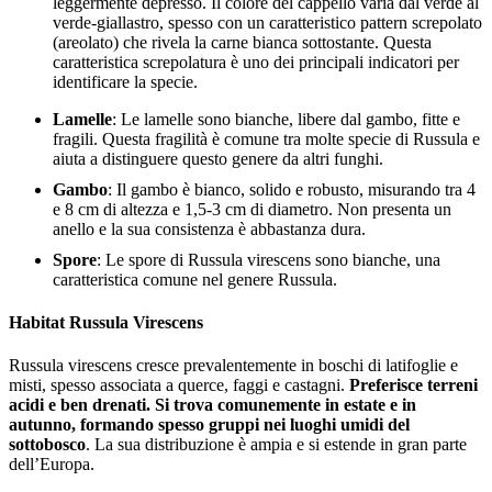
leggermente depresso. Il colore del cappello varia dal verde al
verde-giallastro, spesso con un caratteristico pattern screpolato
(areolato) che rivela la carne bianca sottostante. Questa
caratteristica screpolatura è uno dei principali indicatori per
identificare la specie.
Lamelle
: Le lamelle sono bianche, libere dal gambo, fitte e
fragili. Questa fragilità è comune tra molte specie di Russula e
aiuta a distinguere questo genere da altri funghi.
Gambo
: Il gambo è bianco, solido e robusto, misurando tra 4
e 8 cm di altezza e 1,5-3 cm di diametro. Non presenta un
anello e la sua consistenza è abbastanza dura.
Spore
: Le spore di Russula virescens sono bianche, una
caratteristica comune nel genere Russula.
Habitat Russula Virescens
Russula virescens cresce prevalentemente in boschi di latifoglie e
misti, spesso associata a querce, faggi e castagni.
Preferisce terreni
acidi e ben drenati. Si trova comunemente in estate e in
autunno, formando spesso gruppi nei luoghi umidi del
sottobosco
. La sua distribuzione è ampia e si estende in gran parte
dell’Europa.