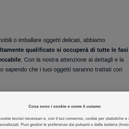
bili o imballare oggetti delicati, abbiamo
ltamente qualificato si occuperà di tutte le fasi
eccabile
. Con la nostra attenzione ai dettagli e la
lo sapendo che i tuoi oggetti saranno trattati con
mpiti stressanti e impegnativi, ma con noi puoi
Cosa sono i cookie e come li usiamo
ionale
. Il nostro team di esperti si occuperà di ogni
er garantire che il tuo trasporto o trasloco sia
ookie tecnici necessari e, con il tuo consenso, cookie per statistiche e 
sonalizzati. Puoi gestire le preferenze dai pulsanti
o dalla tastiera (Invio
di gestire sia trasporti ordinari che urgenti,