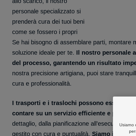
allo scarico, il nostro
personale specializzato si
prenderà cura dei tuoi beni
come se fossero i propri
Se hai bisogno di assemblare parti, montare mo
soluzione ideale per te.
Il nostro personale a
del processo, garantendo un risultato imp
nostra precisione artigiana, puoi stare tranquil
cura e professionalità.
I trasporti e i traslochi possono essere co
contare su un servizio efficiente e profess
dettaglio, dalla pianificazione all’esecuzione, p
Usiamo c
per
gestito con cura e puntualità.
Siamo in grado 